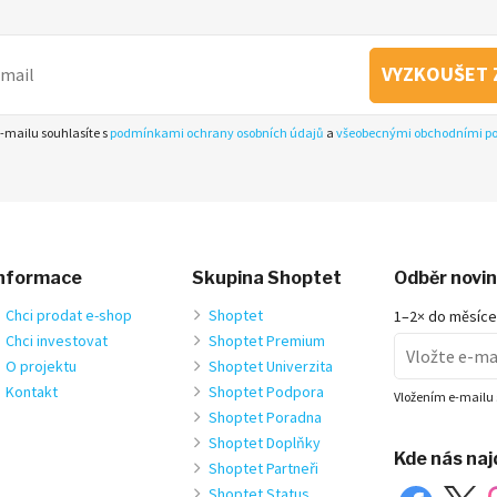
VYZKOUŠET 
-mailu souhlasíte s
podmínkami ochrany osobních údajů
a
všeobecnými obchodními 
nformace
Skupina Shoptet
Odběr novi
Chci prodat e-shop
Shoptet
1–2× do měsíce
Chci investovat
Shoptet Premium
O projektu
Shoptet Univerzita
Kontakt
Shoptet Podpora
Vložením e-mailu 
Shoptet Poradna
Shoptet Doplňky
Kde nás na
Shoptet Partneři
Shoptet Status