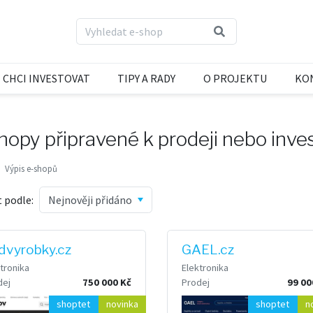
CHCI INVESTOVAT
TIPY A RADY
O PROJEKTU
KO
hopy připravené k prodeji nebo inve
Výpis e-shopů
t podle:
dvyrobky.cz
GAEL.cz
tronika
Elektronika
dej
750 000 Kč
Prodej
99 00
shoptet
novinka
shoptet
n