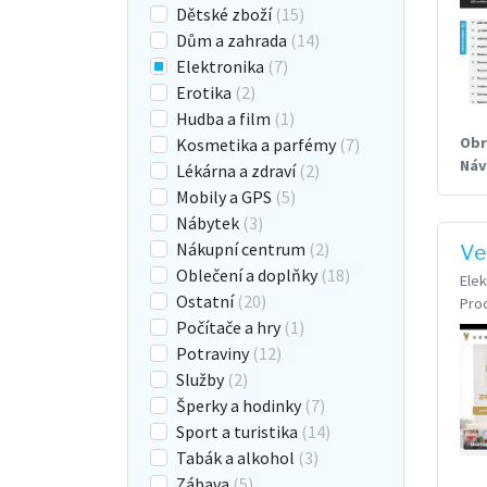
Dětské zboží
(15)
Dům a zahrada
(14)
Elektronika
(7)
Erotika
(2)
Hudba a film
(1)
Obr
Kosmetika a parfémy
(7)
Náv
Lékárna a zdraví
(2)
Mobily a GPS
(5)
Nábytek
(3)
Nákupní centrum
(2)
Ve
Oblečení a doplňky
(18)
Elek
Ostatní
(20)
Pro
Počítače a hry
(1)
Potraviny
(12)
Služby
(2)
Šperky a hodinky
(7)
Sport a turistika
(14)
Tabák a alkohol
(3)
Zábava
(5)