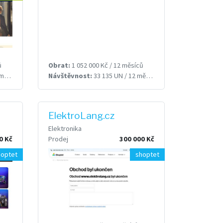
ů
Obrat:
1 052 000 Kč / 12 měsíců
ců
Návštěvnost:
33 135 UN / 12 měsíců
ElektroLang.cz
Elektronika
0 Kč
Prodej
300 000 Kč
hoptet
shoptet