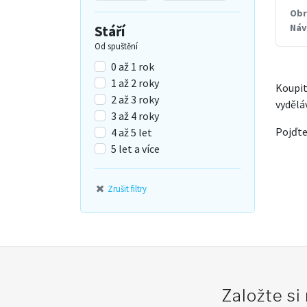
Obr
Náv
Stáří
Od spuštění
0 až 1 rok
1 až 2 roky
Koupit
2 až 3 roky
vydělá
3 až 4 roky
Pojďte
4 až 5 let
5 let a více
Zrušit filtry
Založte si