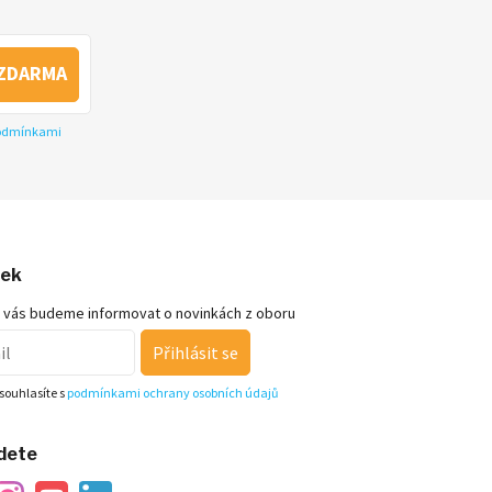
ZDARMA
podmínkami
nek
 vás budeme informovat o novinkách z oboru
Přihlásit se
souhlasíte s
podmínkami ochrany osobních údajů
jdete