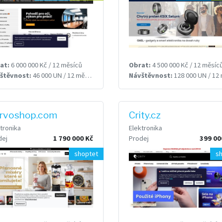
at:
6 000 000 Kč / 12 měsíců
Obrat:
4 500 000 Kč / 12 měsíc
štěvnost:
46 000 UN / 12 měsíců
Návštěvnost:
128 000 UN / 12 měsí
rvoshop.com
Crity.cz
tronika
Elektronika
dej
1 790 000 Kč
Prodej
399 00
shoptet
s