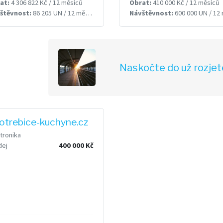
at:
4 306 822 Kč / 12 měsíců
Obrat:
410 000 Kč / 12 měsíců
štěvnost:
86 205 UN / 12 měsíců
Návštěvnost:
600 000 UN / 12 měsí
Naskočte do už rozjet
otrebice-kuchyne.cz
tronika
dej
400 000 Kč