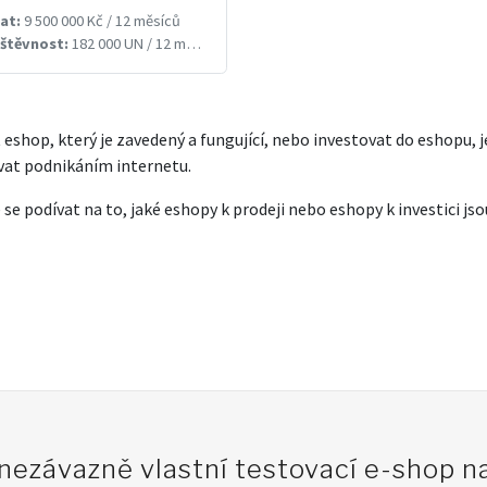
at:
9 500 000 Kč / 12 měsíců
štěvnost:
182 000 UN / 12 měsíců
 eshop, který je zavedený a fungující, nebo investovat do eshopu, j
vat podnikáním internetu.
 se podívat na to, jaké eshopy k prodeji nebo eshopy k investici jso
 nezávazně vlastní testovací e-shop 