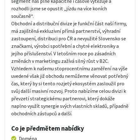
segment nás plně kapacitně i časově vytěžuje a
rozhodli jsme se opustit „jízdu na více koních
současně“.
Obchodní a distribuční divize je funkční část naší firmy,
má zajištěná exkluzivní přímá partnerství, výhradní
zastoupení, distribuci pro ČR a nevyužité Slovensko se
značkami, výrobci spotřební a chytré elektroniky a
jejího příslušenství. V letošním roce po zásadních
změnách v marketingu zažívá silný růst v B2C.
Vzhledem k našemu stoprocentnímu zaměření na výše
uvedené však již obchodu nemůžeme věnovat potřebný
čas, který by si tento rozjetý ekosystém zasloužil pro
svůj další masivní rozvoj. Proto nabízíme celou divizi k
převzetí strategickému partnerovi, který dokáže
naplno využít synergie svých vlastních skladů, případně
obchodních zástupců a další.
Co je předmětem nabídky
Doména