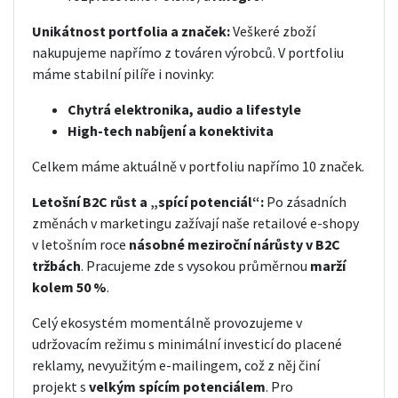
Unikátnost portfolia a značek:
Veškeré zboží
nakupujeme napřímo z továren výrobců. V portfoliu
máme stabilní pilíře i novinky:
Chytrá elektronika, audio a lifestyle
High-tech nabíjení a konektivita
Celkem máme aktuálně v portfoliu napřímo 10 značek.
Letošní B2C růst a „spící potenciál“:
Po zásadních
změnách v marketingu zažívají naše retailové e-shopy
v letošním roce
násobné meziroční nárůsty v B2C
tržbách
. Pracujeme zde s vysokou průměrnou
marží
kolem 50 %
.
Celý ekosystém momentálně provozujeme v
udržovacím režimu s minimální investicí do placené
reklamy, nevyužitým e-mailingem, což z něj činí
projekt s
velkým spícím potenciálem
. Pro