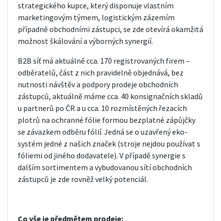
strategického kupce, který disponuje vlastním
marketingovým týmem, logistickým zázemím
případně obchodními zástupci, se zde otevírá okamžitá
možnost škálování a výborných synergií.
B2B síť má aktuálně cca. 170 registrovaných firem –
odběratelů, část z nich pravidelně objednává, bez
nutnosti návštěv a podpory prodeje obchodních
zástupců, aktuálně máme cca. 40 konsignačních skladů
u partnerů po ČR a u cca. 10 rozmístěných řezacích
plotrů na ochranné fólie formou bezplatné zápůjčky
se závazkem odběru fólií. Jedná se o uzavřený eko-
systém jedné z našich značek (stroje nejdou používat s
fóliemi od jiného dodavatele). V případě synergie s
dalším sortimentem a vybudovanou sítí obchodních
zástupců je zde rovněž velký potenciál.
Co vše je předmětem prodeje: