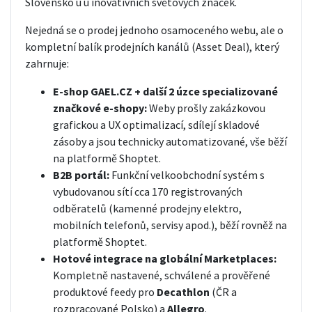
Slovensko u
u inovativních světových značek
.
Nejedná se o prodej jednoho osamoceného webu, ale o
kompletní balík prodejních kanálů (Asset Deal), který
zahrnuje:
E-shop GAEL.CZ + další 2 úzce specializované
značkové e-shopy:
Weby prošly zakázkovou
grafickou a UX optimalizací, sdílejí skladové
zásoby a jsou technicky automatizované, vše běží
na platformě Shoptet.
B2B portál:
Funkční velkoobchodní systém s
vybudovanou sítí cca 170 registrovaných
odběratelů (kamenné prodejny elektro,
mobilních telefonů, servisy apod.), běží rovněž na
platformě Shoptet.
Hotové integrace na globální Marketplaces:
Kompletně nastavené, schválené a prověřené
produktové feedy pro
Decathlon
(ČR a
rozpracované Polsko) a
Allegro
.