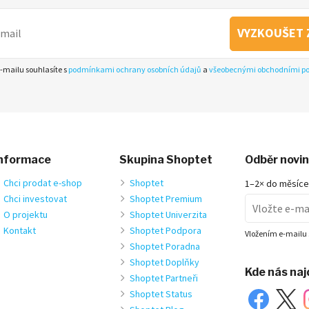
VYZKOUŠET 
-mailu souhlasíte s
podmínkami ochrany osobních údajů
a
všeobecnými obchodními 
nformace
Skupina Shoptet
Odběr novi
Chci prodat e-shop
Shoptet
1–2× do měsíce
Chci investovat
Shoptet Premium
O projektu
Shoptet Univerzita
Kontakt
Shoptet Podpora
Vložením e-mailu 
Shoptet Poradna
Shoptet Doplňky
Kde nás na
Shoptet Partneři
Shoptet Status