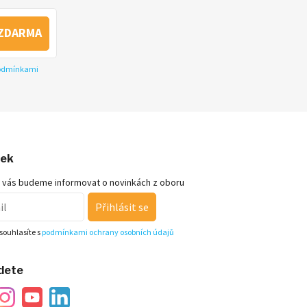
ZDARMA
podmínkami
nek
 vás budeme informovat o novinkách z oboru
Přihlásit se
souhlasíte s
podmínkami ochrany osobních údajů
jdete