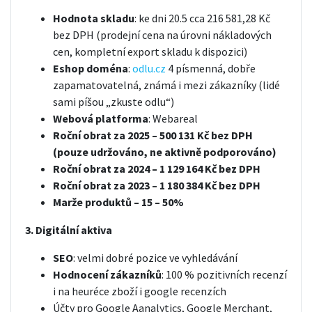
Hodnota skladu
: ke dni 20.5 cca 216 581,28 Kč
bez DPH (prodejní cena na úrovni nákladových
cen, kompletní export skladu k dispozici)
Eshop doména
:
odlu.cz
4 písmenná, dobře
zapamatovatelná, známá i mezi zákazníky (lidé
sami píšou „zkuste odlu“)
Webová platforma
: Webareal
Roční obrat za 2025 – 500 131 Kč bez DPH
(pouze udržováno, ne aktivně podporováno)
Roční obrat za 2024 – 1 129 164 Kč bez DPH
Roční obrat za 2023 – 1 180 384 Kč bez DPH
Marže produktů – 15 – 50%
3. Digitální aktiva
SEO
: velmi dobré pozice ve vyhledávání
Hodnocení zákazníků
: 100 % pozitivních recenzí
i na heuréce zboží i google recenzích
Účty pro Google Aanalytics, Google Merchant,