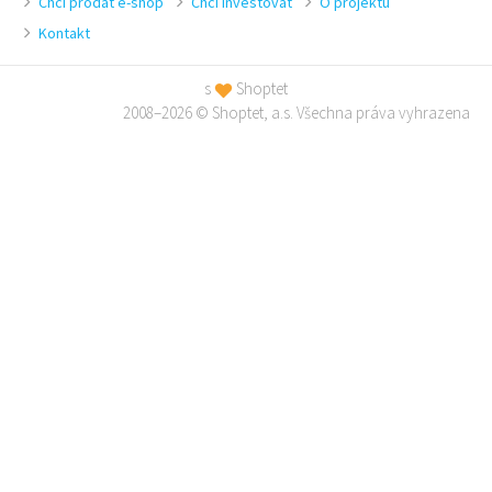
Chci prodat e-shop
Chci investovat
O projektu
Kontakt
s
Shoptet
2008–2026 © Shoptet, a.s. Všechna práva vyhrazena