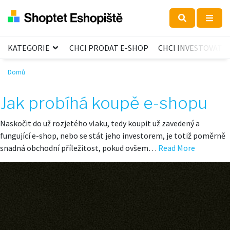
KATEGORIE
CHCI PRODAT E-SHOP
CHCI INVESTOVAT
Domů
Jak probíhá koupě e-shopu
Naskočit do už rozjetého vlaku, tedy koupit už zavedený a
fungující e-shop, nebo se stát jeho investorem, je totiž poměrně
snadná obchodní příležitost, pokud ovšem…
Read More