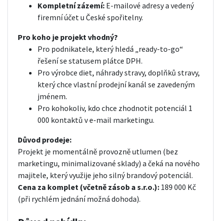
Kompletní zázemí:
E-mailové adresy a vedený
firemní účet u České spořitelny.
Pro koho je projekt vhodný?
Pro podnikatele, který hledá „ready-to-go“
řešení se statusem plátce DPH.
Pro výrobce diet, náhrady stravy, doplňků stravy,
který chce vlastní prodejní kanál se zavedeným
jménem.
Pro kohokoliv, kdo chce zhodnotit potenciál 1
000 kontaktů v e-mail marketingu.
Důvod prodeje:
Projekt je momentálně provozně utlumen (bez
marketingu, minimalizované sklady) a čeká na nového
majitele, který využije jeho silný brandový potenciál.
Cena za komplet (včetně zásob a s.r.o.):
189 000 Kč
(při rychlém jednání možná dohoda).