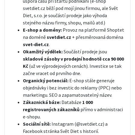
úspora času při startu podnikání (e-shop
svetdiet.cz běží pod mojí jinou firmou, ale Svět
Diet, s.r.o. je součástí prodeje jako výhoda
stejného názvu firmy, shopu, mailů atd.)
E-shop a domény:
Provoz na platformě Shoptet
na doméně
svetdiet.
cz
+ přesměrovaná doména
svet-diet.cz
.
Okamžitý výdělek:
Součástí prodeje jsou
skladové zásoby v prodejní hodnotě cca 90 000
Kč
(už ve výprodejových cenách). Investice se tak
začne vracet od prvního dne.
Organický potenciál:
E-shop stále generuje
objednávky i bez investic do reklamy (PPC) nebo
marketingu. SEO a zapamatovatelný název.
Zákaznická báze:
Databáze
1 000
registrovaných zákazníků
přímo v administraci
e-shopu.
Sociální sítě:
Instagram (@svetdiet.cz) a
Facebook stránka Svět Diet s historií.