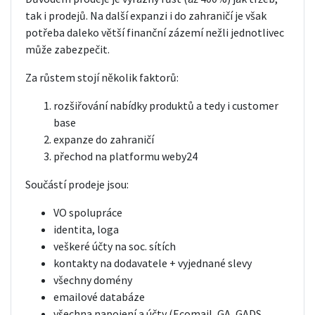
tak i prodejů. Na další expanzi i do zahraničí je však
potřeba daleko větší finanční zázemí nežli jednotlivec
může zabezpečit.
Za růstem stojí několik faktorů:
rozšiřování nabídky produktů a tedy i customer
base
expanze do zahraničí
přechod na platformu weby24
Součástí prodeje jsou:
VO spolupráce
identita, loga
veškeré účty na soc. sítích
kontakty na dodavatele + vyjednané slevy
všechny domény
emailové databáze
všechna napojení a účty (Ecomail, GA, GADS,