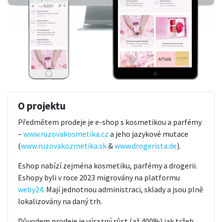
O projektu
Předmětem prodeje je e-shop s kosmetikou a parfémy
–
www.ruzovakosmetika.cz
a jeho jazykové mutace
(
www.ruzovakozmetika.sk
&
www.drogerista.de
).
Eshop nabízí zejména kosmetiku, parfémy a drogerii.
Eshopy byli v roce 2023 migrovány na platformu
weby24
. Mají jednotnou administraci, sklady a jsou plně
lokalizovány na daný trh.
Důvodem prodeje je výrazný růst (až 400%) jak tržeb,