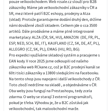
pouze velkoobchodem. Web rcsale.cz slouží pro B2B
zákazníky. Máme jak velkoobchodní zákazníky v ČR a
SR, mezi které patří B2C eshopy, prodejny a Alza
(sklad). Protože garantujeme dodání druhý den, držíme
námi dovážené zboží skladem. Celkem jde o cca 3500
artiklů. Dále prodáváme a máme plně integrované
marketplacy: ALZA (ČR, SK, HU), AMAZON (DE, FR, PL,
ESP, NED, SCH, BE, IT), KAUFLAND (CZ, SK, DE, AT, PL),
ALLEGRO (CZ, SK, PL), EMAG (HU, RO, BG).
Pro expedici využíváme skladový systém a pracujeme s
EAN kody. V roce 2025 jsme odkoupili od našeho
zákazníka web RCkane.cz, což je B2C prodejní kanál se
60ti tisíci zákazníky a 13800 sledujícími na Facebooku.
Na tento shop jsou napojeni i další velkoobchody z ČR.
Toto zboží nedržíme na skladě , a objednáváme v ČR.
Oba weby jsou fungují na Prestashopu, tedy zcela
zdarma. O weby se starají 3 externí programátoři,
pokud je třeba. Výhodou je, že u B2C zůstává jak
velkoobchodní, tak maloobchodní marže.