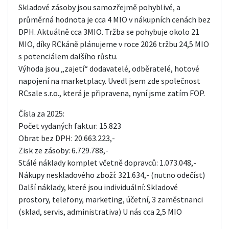
Skladové zásoby jsou samozřejmě pohyblivé, a
průměrná hodnota je cca 4 MIO v nákupních cenách bez
DPH. Aktuálně cca 3MIO. Tržba se pohybuje okolo 21
MIO, díky RCkáně plánujeme v roce 2026 tržbu 24,5 MIO
s potenciálem dalšího růstu.
Výhoda jsou „zajetí“ dodavatelé, odběratelé, hotové
napojení na marketplacy. Uvedl jsem zde společnost
RCsale s.r.o., která je připravena, nyní jsme zatím FOP.
Čísla za 2025:
Počet vydaných faktur: 15.823
Obrat bez DPH: 20.663.223,-
Zisk ze zásoby: 6.729.788,-
Stálé náklady komplet včetně dopravců: 1.073.048,-
Nákupy neskladového zboží: 321.634,- (nutno odečíst)
Další náklady, které jsou individuální: Skladové
prostory, telefony, marketing, účetní, 3 zaměstnanci
(sklad, servis, administrativa) U nás cca 2,5 MIO