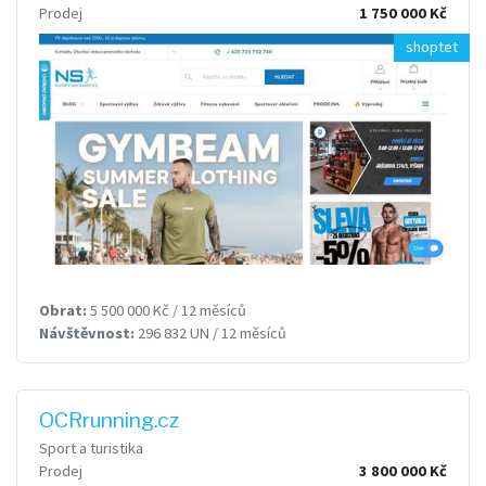
Prodej
1 750 000 Kč
shoptet
Obrat:
5 500 000 Kč / 12 měsíců
Návštěvnost:
296 832 UN / 12 měsíců
OCRrunning.cz
Sport a turistika
Prodej
3 800 000 Kč