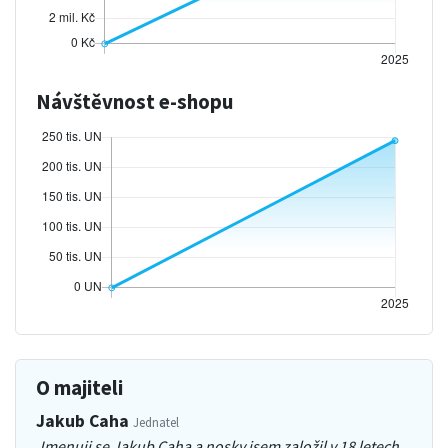
Návštěvnost e-shopu
O majiteli
Jakub Caha
Jednatel
Jmenuji se Jakub Caha a nosky jsem založil v 18 letech