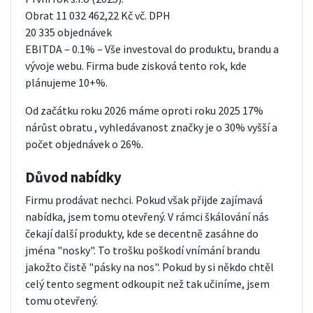
Obrat 11 032 462,22 Kč vč. DPH
20 335 objednávek
EBITDA – 0.1% – Vše investoval do produktu, brandu a
vývoje webu. Firma bude zisková tento rok, kde
plánujeme 10+%.
Od začátku roku 2026 máme oproti roku 2025 17%
nárůst obratu , vyhledávanost značky je o 30% vyšší a
počet objednávek o 26%.
Důvod nabídky
Firmu prodávat nechci. Pokud však přijde zajímavá
nabídka, jsem tomu otevřený. V rámci škálování nás
čekají další produkty, kde se decentně zasáhne do
jména "nosky". To trošku poškodí vnímání brandu
jakožto čistě "pásky na nos". Pokud by si někdo chtěl
celý tento segment odkoupit než tak učiníme, jsem
tomu otevřený.