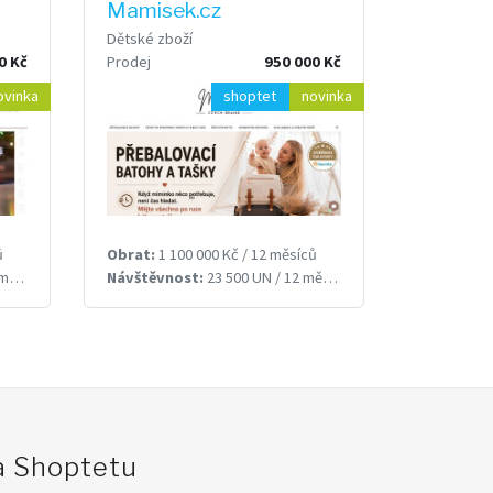
Mamisek.cz
Dětské zboží
0 Kč
Prodej
950 000 Kč
ovinka
shoptet
novinka
ů
Obrat:
1 100 000 Kč / 12 měsíců
ců
Návštěvnost:
23 500 UN / 12 měsíců
na Shoptetu