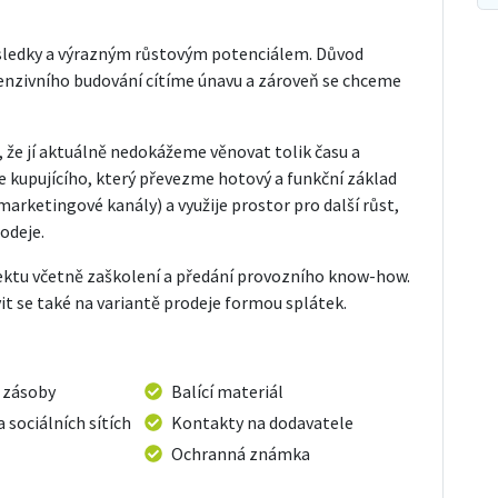
výsledky a výrazným růstovým potenciálem. Důvod
ntenzivního budování cítíme únavu a zároveň se chceme
 že jí aktuálně nedokážeme věnovat tolik času a
me kupujícího, který převezme hotový a funkční základ
arketingové kanály) a využije prostor pro další růst,
odeje.
jektu včetně zaškolení a předání provozního know-how.
t se také na variantě prodeje formou splátek.
 zásoby
Balící materiál
a sociálních sítích
Kontakty na dodavatele
Ochranná známka