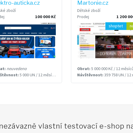
ektro-auticka.cz
Martonie.cz
ské zboží
Dětské zboží
dej
100 000 Kč
Prodej
1 200 00
shoptet
n
at:
neuvedeno
Obrat:
5 000 000 Kč / 12 měsíc
štěvnost:
5 000 UN / 12 měsíců
Návštěvnost:
359 758 UN / 12 měsí
 nezávazně vlastní testovací e-shop 