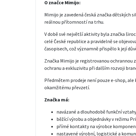
O značce Mimijo:
Mimijo je zavedená česká značka dětských si
reálnou přítomností na trhu.
V době své největší aktivity byla značka š
celé České republice a pravidelně se objevo
časopisech, což významně přispělo k její dů
Značka Mimijo je registrovanou ochrannou 
ochranu a exkluzivitu při dalším rozvoji bran
Předmětem prodeje není pouze e-shop, ale 
okamžitému převzetí.
Značka má:
navázané a dlouhodobě funkční vztahy
běžící výrobu a objednávky v režimu Pr
přímé kontakty na výrobce komponentů
nastavené výrobní, logistické a komun