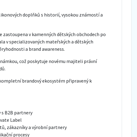
likonových doplňků s historií, vysokou známostí a
iroce zastoupena v kamenných dětských obchodech po
vala v specializovaných mateřských a dětských
věryhodnosti a brand awareness.
známkou, což poskytuje novému majiteli právní
dů.
kompletní brandový ekosystém připravený k
 s B2B partnery
ivate Label
, zákazníky a výrobní partnery
ikační procesy