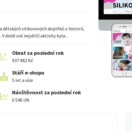
 dětských silikonových doplňků s historií,
 době své největší aktivity byla...
Obrat za poslední rok
937 982 Kč
Stáří e-shopu
5 let a více
Návštěvnost za poslední rok
6 546 UN