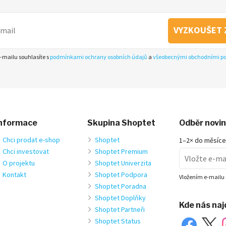
VYZKOUŠET 
-mailu souhlasíte s
podmínkami ochrany osobních údajů
a
všeobecnými obchodními 
nformace
Skupina Shoptet
Odběr novi
Chci prodat e-shop
Shoptet
1–2× do měsíce
Chci investovat
Shoptet Premium
O projektu
Shoptet Univerzita
Kontakt
Shoptet Podpora
Vložením e-mailu 
Shoptet Poradna
Shoptet Doplňky
Kde nás na
Shoptet Partneři
Shoptet Status