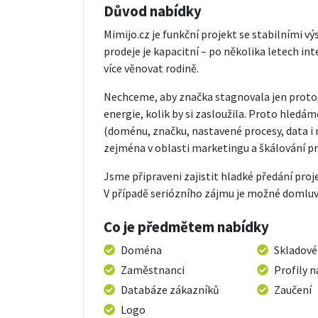
Důvod nabídky
Mimijo.cz je funkční projekt se stabilními 
prodeje je kapacitní – po několika letech i
více věnovat rodině.
Nechceme, aby značka stagnovala jen proto,
energie, kolik by si zasloužila. Proto hledá
(doménu, značku, nastavené procesy, data i m
zejména v oblasti marketingu a škálování pr
Jsme připraveni zajistit hladké předání pro
V případě seriózního zájmu je možné domluvi
Co je předmětem nabídky
Doména
Skladové
Zaměstnanci
Profily n
Databáze zákazníků
Zaučení
Logo