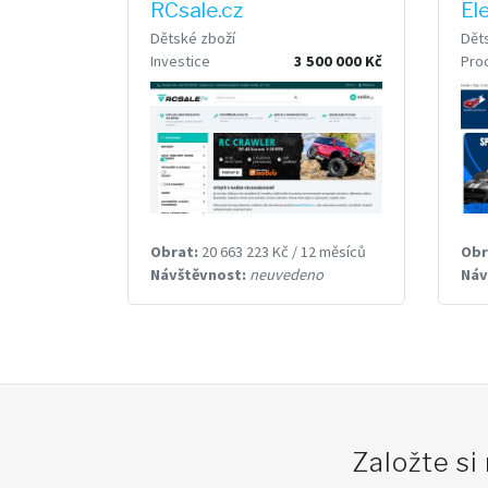
RCsale.cz
El
Dětské zboží
Dět
Investice
3 500 000 Kč
Pro
Obrat:
20 663 223 Kč / 12 měsíců
Obr
Návštěvnost:
neuvedeno
Náv
Založte si