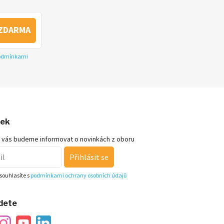
ZDARMA
podmínkami
nek
 vás budeme informovat o novinkách z oboru
Přihlásit se
souhlasíte s
podmínkami ochrany osobních údajů
jdete