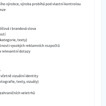
ího výrobce, výroba probíhá pod vlastní kontrolou
enze
íčová i brandová slova
ostí
kategorie, texty)
utnosti vysokých reklamních rozpočtů
a relevantní dotazy
o
včetně vizuální identity
ografie, texty, vizuály)
zahraničních veletrhů