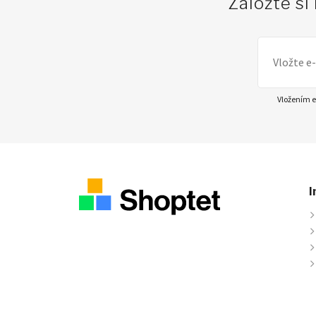
Založte si
Vložením e
I