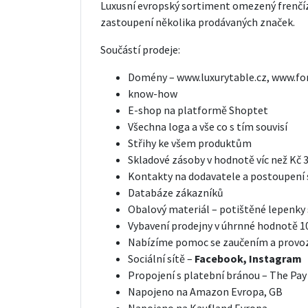
Luxusní evropský sortiment omezený frenč
zastoupení několika prodávaných značek.
Součástí prodeje:
Domény – www.luxurytable.cz, www.fo
know-how
E-shop na platformě Shoptet
Všechna loga a vše co s tím souvisí
Střihy ke všem produktům
Skladové zásoby v hodnotě víc než Kč 
Kontakty na dodavatele a postoupení
Databáze zákazníků
Obalový materiál – potištěné lepenky
Vybavení prodejny v úhrnné hodnotě 1
Nabízíme pomoc se zaučením a prov
Sociální sítě –
Facebook,
Instagram
Propojení s platební bránou – The Pay
Napojeno na Amazon Evropa, GB
Napojeno na Kaufland Evropa