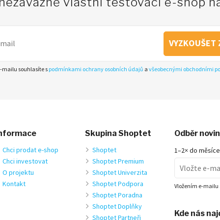
 nezávazně vlastní testovací e-shop 
VYZKOUŠET 
-mailu souhlasíte s
podmínkami ochrany osobních údajů
a
všeobecnými obchodními 
nformace
Skupina Shoptet
Odběr novi
Chci prodat e-shop
Shoptet
1–2× do měsíce
Chci investovat
Shoptet Premium
O projektu
Shoptet Univerzita
Kontakt
Shoptet Podpora
Vložením e-mailu 
Shoptet Poradna
Shoptet Doplňky
Kde nás na
Shoptet Partneři