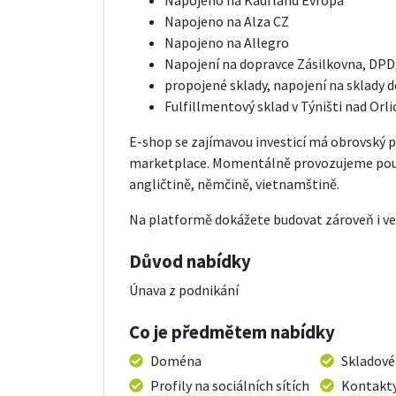
Napojeno na Alza CZ
Napojeno na Allegro
Napojení na dopravce Zásilkovna, DPD
propojené sklady, napojení na sklady 
Fulfillmentový sklad v Týništi nad Orl
E-shop se zajímavou investicí má obrovský po
marketplace. Momentálně provozujeme pouze 
angličtině, němčině, vietnamštině.
Na platformě dokážete budovat zároveň i vel
Důvod nabídky
Únava z podnikání
Co je předmětem nabídky
Doména
Skladové
Profily na sociálních sítích
Kontakty