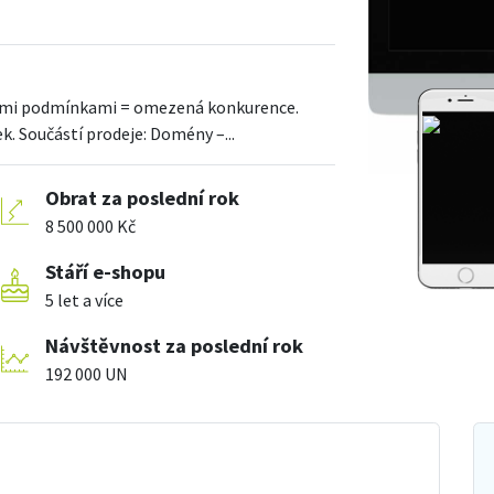
vými podmínkami = omezená konkurence.
. Součástí prodeje: Domény –...
Obrat za poslední rok
8 500 000 Kč
Stáří e-shopu
5 let a více
Návštěvnost za poslední rok
192 000 UN