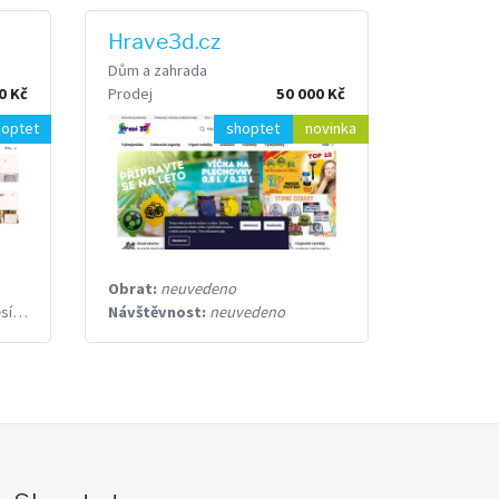
Hrave3d.cz
Dům a zahrada
0 Kč
Prodej
50 000 Kč
hoptet
shoptet
novinka
Obrat:
neuvedeno
ců
Návštěvnost:
neuvedeno