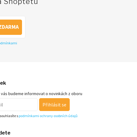
na Shoptetu
ZDARMA
podmínkami
nek
 vás budeme informovat o novinkách z oboru
Přihlásit se
souhlasíte s
podmínkami ochrany osobních údajů
jdete