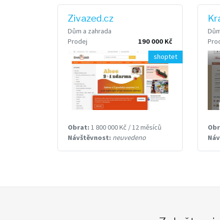
Zivazed.cz
Kr
Dům a zahrada
Dům
Prodej
190 000 Kč
Pro
shoptet
Obrat:
1 800 000 Kč / 12 měsíců
Obr
Návštěvnost:
neuvedeno
Náv