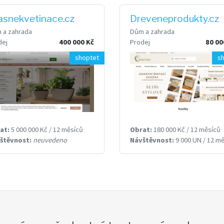
asnekvetinace.cz
Dreveneprodukty.cz
 a zahrada
Dům a zahrada
dej
400 000 Kč
Prodej
80 00
shoptet
s
at:
5 000 000 Kč / 12 měsíců
Obrat:
180 000 Kč / 12 měsíců
štěvnost:
neuvedeno
Návštěvnost:
9 000 UN / 12 měsí