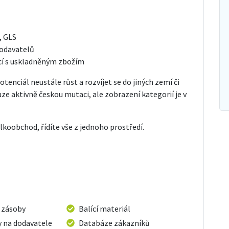
, GLS
dodavatelů
icí s uskladněným zbožím
tenciál neustále růst a rozvíjet se do jiných zemí či
aktivně českou mutaci, ale zobrazení kategorií je v
koobchod, řídíte vše z jednoho prostředí.
 zásoby
Balící materiál
 na dodavatele
Databáze zákazníků