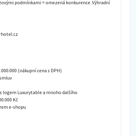
ízovými podmínkami = omezená konkurence. Výhradní
rhotel.cz
3.000.000 (nákupní cena s DPH)
 smluv
 s logem Luxurytable a mnoho dalšího
00.000 Kč
ozem e-shopu