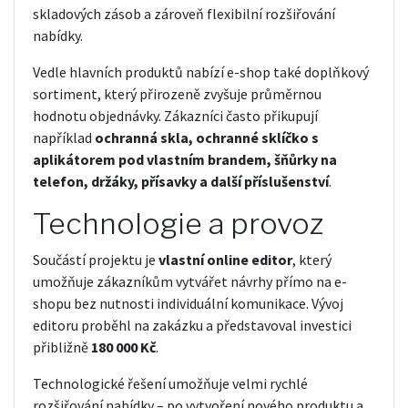
skladových zásob a zároveň flexibilní rozšiřování
nabídky.
Vedle hlavních produktů nabízí e-shop také doplňkový
sortiment, který přirozeně zvyšuje průměrnou
hodnotu objednávky. Zákazníci často přikupují
například
ochranná skla, ochranné sklíčko s
aplikátorem pod vlastním brandem, šňůrky na
telefon, držáky, přísavky a další příslušenství
.
Technologie a provoz
Součástí projektu je
vlastní online editor
, který
umožňuje zákazníkům vytvářet návrhy přímo na e-
shopu bez nutnosti individuální komunikace. Vývoj
editoru proběhl na zakázku a představoval investici
přibližně
180 000 Kč
.
Technologické řešení umožňuje velmi rychlé
rozšiřování nabídky – po vytvoření nového produktu a