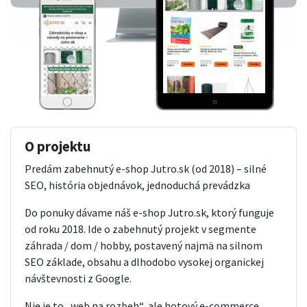
O projektu
Predám zabehnutý e-shop Jutro.sk (od 2018) – silné
SEO, história objednávok, jednoduchá prevádzka
Do ponuky dávame náš e-shop Jutro.sk, ktorý funguje
od roku 2018. Ide o zabehnutý projekt v segmente
záhrada / dom / hobby, postavený najmä na silnom
SEO základe, obsahu a dlhodobo vysokej organickej
návštevnosti z Google.
Nie je to „web na rozbeh“, ale hotový e-commerce