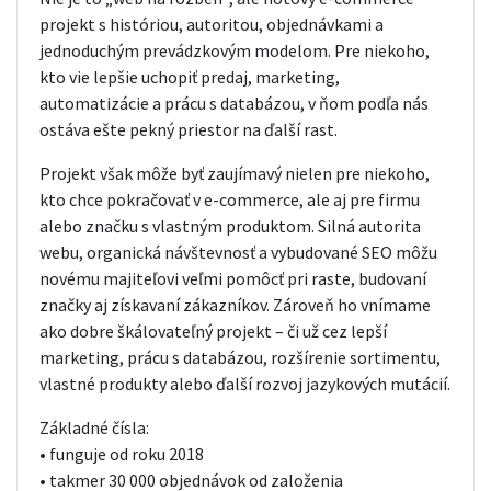
projekt s históriou, autoritou, objednávkami a
jednoduchým prevádzkovým modelom. Pre niekoho,
kto vie lepšie uchopiť predaj, marketing,
automatizácie a prácu s databázou, v ňom podľa nás
ostáva ešte pekný priestor na ďalší rast.
Projekt však môže byť zaujímavý nielen pre niekoho,
kto chce pokračovať v e-commerce, ale aj pre firmu
alebo značku s vlastným produktom. Silná autorita
webu, organická návštevnosť a vybudované SEO môžu
novému majiteľovi veľmi pomôcť pri raste, budovaní
značky aj získavaní zákazníkov. Zároveň ho vnímame
ako dobre škálovateľný projekt – či už cez lepší
marketing, prácu s databázou, rozšírenie sortimentu,
vlastné produkty alebo ďalší rozvoj jazykových mutácií.
Základné čísla:
• funguje od roku 2018
• takmer 30 000 objednávok od založenia