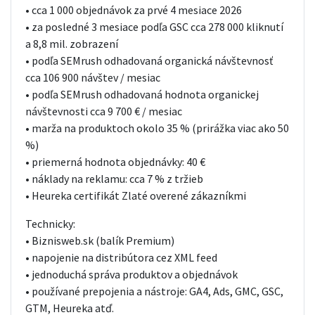
• cca 1 000 objednávok za prvé 4 mesiace 2026
• za posledné 3 mesiace podľa GSC cca 278 000 kliknutí
a 8,8 mil. zobrazení
• podľa SEMrush odhadovaná organická návštevnosť
cca 106 900 návštev / mesiac
• podľa SEMrush odhadovaná hodnota organickej
návštevnosti cca 9 700 € / mesiac
• marža na produktoch okolo 35 % (prirážka viac ako 50
%)
• priemerná hodnota objednávky: 40 €
• náklady na reklamu: cca 7 % z tržieb
• Heureka certifikát Zlaté overené zákazníkmi
Technicky:
• Biznisweb.sk (balík Premium)
• napojenie na distribútora cez XML feed
• jednoduchá správa produktov a objednávok
• používané prepojenia a nástroje: GA4, Ads, GMC, GSC,
GTM, Heureka atď.