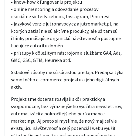
• know-how k fungovaniu projektu
• online mentoring a odovzdanie procesov
• sociálne siete: Facebook, Instagram, Pinterest
• jazykové verzie jutronavody.cz a jutromarket.pl, na
ktorých zatiaľ nie sú aktívne produkty, ale už tam sú
články prinášajúce organickú návštevnosť a postupne
budujúce autoritu domén
• prístupy k dôležitým nástrojom a službám: GA4, Ads,
GMC, GSC, GTM, Heureka atď.
Skladové zásoby nie sú súčasťou predaja. Predaj sa týka
samotného e-commerce projektu a jeho digitálnych
aktív.
Projekt sme doteraz rozvíjali skôr prakticky a
svojpomocne, bez výraznejšieho využitia newslettrov,
automatizácií a pokročilejšieho performance
marketingu. Aj preto si myslíme, že nový majiteľ vie
existujúcu návštevnosť a celý potenciál webu využiť
ešte lepšie než my. Pri správnom uchopení predaja,