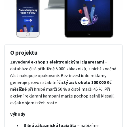
O projektu
Zavedený e-shop s elektronickými cigaretami
–
databáze čítá přibližně 5 000 zákazníků, z nichž značná
část nakupuje opakovaně. Bez investic do reklamy
generuje provoz stabilní
čistý zisk okolo 100 000 Kč
měsíčně
při hrubé marži 50 % a čisté marži 45 %. Při
aktivní reklamní kampani marže pochopitelně klesají,
avšak objem tržeb roste.
Výhody
Silná zákaznická loajalita
– nabízíme