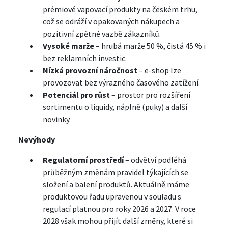
prémiové vapovací produkty na českém trhu,
což se odráží v opakovaných nákupech a
pozitivní zpětné vazbě zákazníků.
Vysoké marže
– hrubá marže 50 %, čistá 45 % i
bez reklamních investic.
Nízká provozní náročnost
– e-shop lze
provozovat bez výrazného časového zatížení.
Potenciál pro růst
– prostor pro rozšíření
sortimentu o liquidy, náplně (puky) a další
novinky.
Nevýhody
Regulatorní prostředí
– odvětví podléhá
průběžným změnám pravidel týkajících se
složení a balení produktů. Aktuálně máme
produktovou řadu upravenou v souladu s
regulací platnou pro roky 2026 a 2027. V roce
2028 však mohou přijít další změny, které si