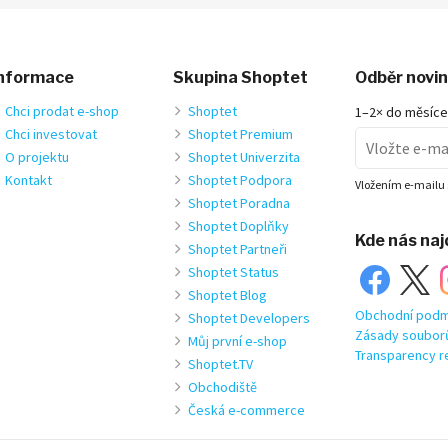
nformace
Skupina Shoptet
Odběr novi
Chci prodat e-shop
Shoptet
1–2× do měsíce
Chci investovat
Shoptet Premium
O projektu
Shoptet Univerzita
Kontakt
Shoptet Podpora
Vložením e-mailu 
Shoptet Poradna
Shoptet Doplňky
Kde nás na
Shoptet Partneři
Shoptet Status
Shoptet Blog
Obchodní podm
Shoptet Developers
Zásady soubor
Můj první e-shop
Transparency r
Shoptet.TV
Obchodiště
Česká e-commerce