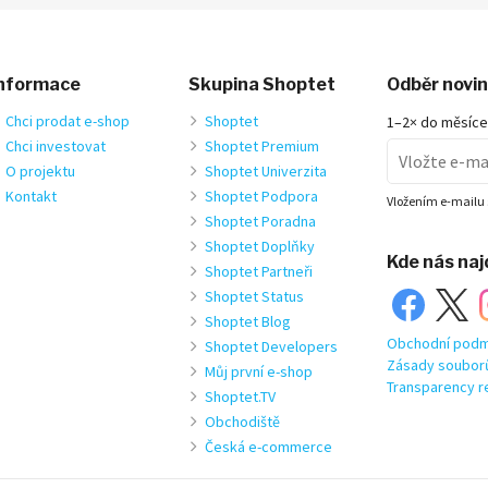
nformace
Skupina Shoptet
Odběr novi
Chci prodat e-shop
Shoptet
1–2× do měsíce
Chci investovat
Shoptet Premium
O projektu
Shoptet Univerzita
Kontakt
Shoptet Podpora
Vložením e-mailu 
Shoptet Poradna
Shoptet Doplňky
Kde nás na
Shoptet Partneři
Shoptet Status
Shoptet Blog
Obchodní podm
Shoptet Developers
Zásady soubor
Můj první e-shop
Transparency r
Shoptet.TV
Obchodiště
Česká e-commerce