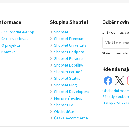
nformace
Skupina Shoptet
Odběr novi
Chci prodat e-shop
Shoptet
1–2× do měsíce
Chci investovat
Shoptet Premium
O projektu
Shoptet Univerzita
Kontakt
Shoptet Podpora
Vložením e-mailu 
Shoptet Poradna
Shoptet Doplňky
Kde nás na
Shoptet Partneři
Shoptet Status
Shoptet Blog
Obchodní podm
Shoptet Developers
Zásady soubor
Můj první e-shop
Transparency r
Shoptet.TV
Obchodiště
Česká e-commerce